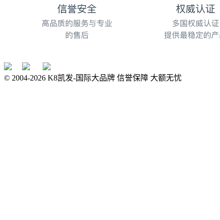
© 2004-
2026
K8凯发-国际大品牌 信誉保障 大额无忧