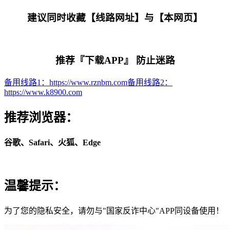
建议同时收藏【线路网址】与【本网页】
推荐『下载APP』 防止迷路
备用线路
1
：
https://www.rznbm.com
备用线路
2
：
https://www.k8900.com
推荐浏览器：
谷歌、Safari、火狐、Edge
温馨提示：
为了您的隐私安全，请勿与"国家反诈中心"APP同设备使用！