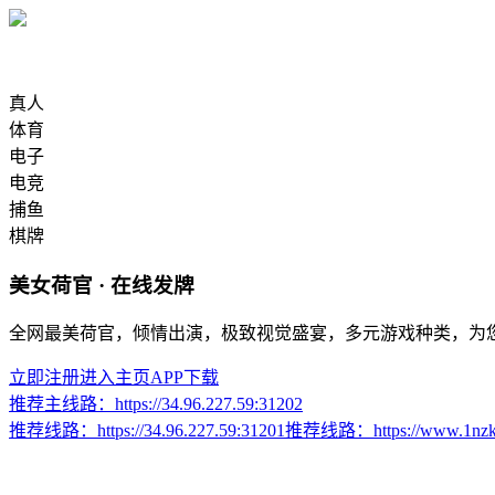
真人
体育
电子
电竞
捕鱼
棋牌
美女荷官 · 在线发牌
全网最美荷官，倾情出演，极致视觉盛宴，多元游戏种类，为
立即注册
进入主页
APP下载
推荐主线路：
https://34.96.227.59:31202
推荐线路：
https://34.96.227.59:31201
推荐线路：
https://www.1nz