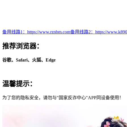
备用线路
1
：
https://www.rznbm.com
备用线路
2
：
https://www.k89
推荐浏览器：
谷歌、Safari、火狐、Edge
温馨提示：
为了您的隐私安全，请勿与"国家反诈中心"APP同设备使用！