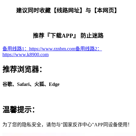
建议同时收藏【线路网址】与【本网页】
推荐『下载APP』 防止迷路
备用线路
1
：
https://www.rznbm.com
备用线路
2
：
https://www.k8900.com
推荐浏览器：
谷歌、Safari、火狐、Edge
温馨提示：
为了您的隐私安全，请勿与"国家反诈中心"APP同设备使用！