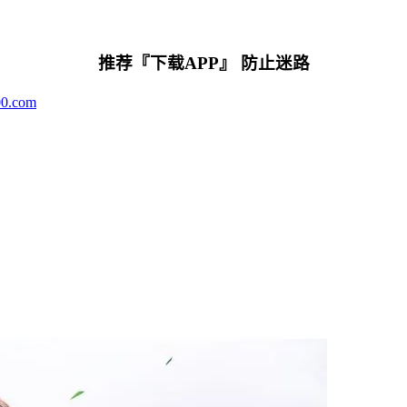
推荐『下载APP』 防止迷路
00.com