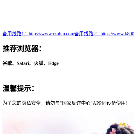
备用线路
1
：
https://www.rznbm.com
备用线路
2
：
https://www.k89
推荐浏览器：
谷歌、Safari、火狐、Edge
温馨提示：
为了您的隐私安全，请勿与"国家反诈中心"APP同设备使用！