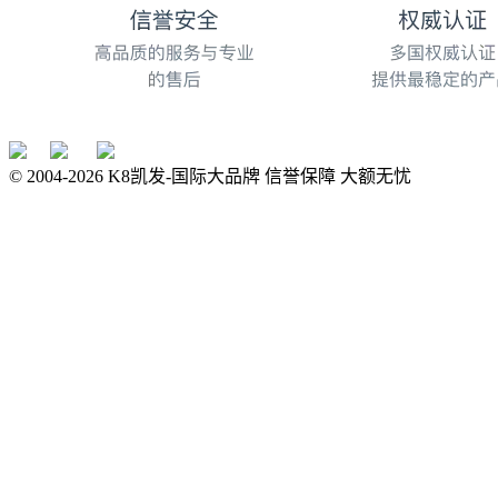
© 2004-
2026
K8凯发-国际大品牌 信誉保障 大额无忧