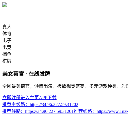
真人
体育
电子
电竞
捕鱼
棋牌
美女荷官 · 在线发牌
全网最美荷官，倾情出演，极致视觉盛宴，多元游戏种类，为
立即注册
进入主页
APP下载
推荐主线路：
https://34.96.227.59:31202
推荐线路：
https://34.96.227.59:31201
推荐线路：
https://www.1nz