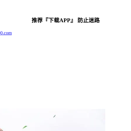
推荐『下载APP』 防止迷路
00.com