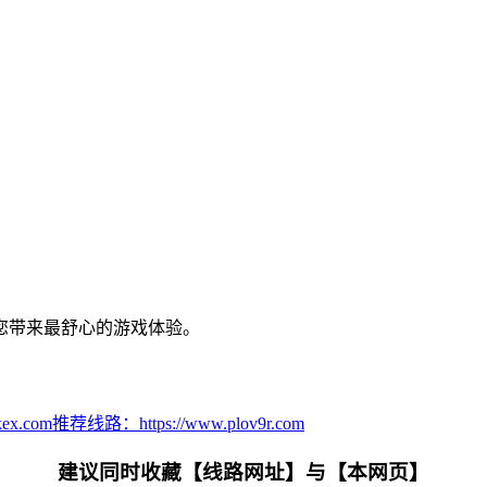
您带来最舒心的游戏体验。
kex.com
推荐线路：
https://www.plov9r.com
建议同时收藏【线路网址】与【本网页】