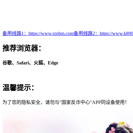
备用线路
1
：
https://www.rznbm.com
备用线路
2
：
https://www.k89
推荐浏览器：
谷歌、Safari、火狐、Edge
温馨提示：
为了您的隐私安全，请勿与"国家反诈中心"APP同设备使用！