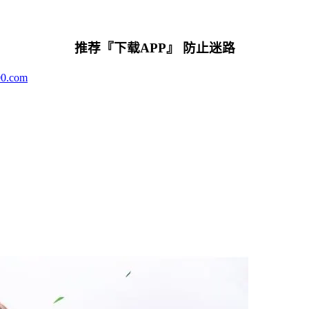
推荐『下载APP』 防止迷路
00.com