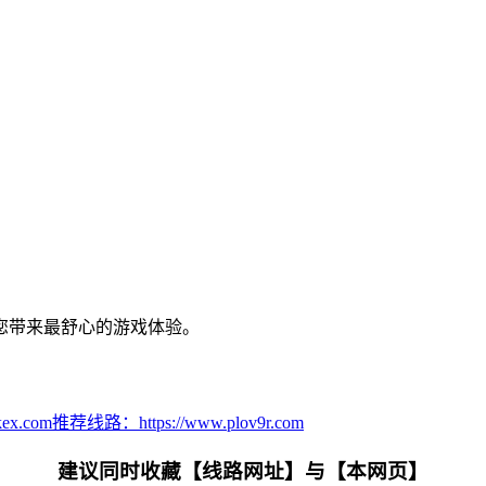
您带来最舒心的游戏体验。
kex.com
推荐线路：
https://www.plov9r.com
建议同时收藏【线路网址】与【本网页】