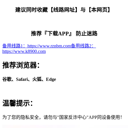
建议同时收藏【线路网址】与【本网页】
推荐『下载APP』 防止迷路
备用线路
1
：
https://www.rznbm.com
备用线路
2
：
https://www.k8900.com
推荐浏览器：
谷歌、Safari、火狐、Edge
温馨提示：
为了您的隐私安全，请勿与"国家反诈中心"APP同设备使用！