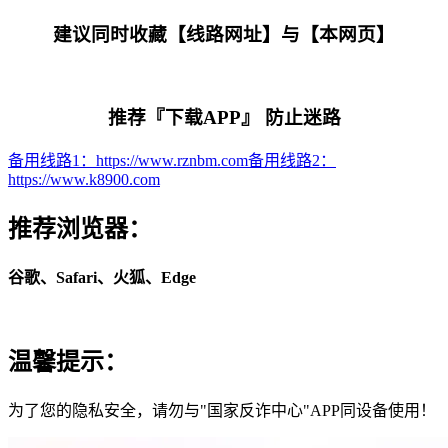
建议同时收藏【线路网址】与【本网页】
推荐『下载APP』 防止迷路
备用线路
1
：
https://www.rznbm.com
备用线路
2
：
https://www.k8900.com
推荐浏览器：
谷歌、Safari、火狐、Edge
温馨提示：
为了您的隐私安全，请勿与"国家反诈中心"APP同设备使用！