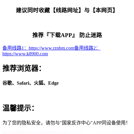
建议同时收藏【线路网址】与【本网页】
推荐『下载APP』 防止迷路
备用线路
1
：
https://www.rznbm.com
备用线路
2
：
https://www.k8900.com
推荐浏览器：
谷歌、Safari、火狐、Edge
温馨提示：
为了您的隐私安全，请勿与"国家反诈中心"APP同设备使用！