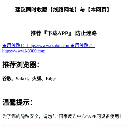
建议同时收藏【线路网址】与【本网页】
推荐『下载APP』 防止迷路
备用线路
1
：
https://www.rznbm.com
备用线路
2
：
https://www.k8900.com
推荐浏览器：
谷歌、Safari、火狐、Edge
温馨提示：
为了您的隐私安全，请勿与"国家反诈中心"APP同设备使用！