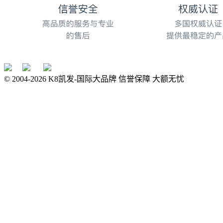
© 2004-
2026
K8凯发-国际大品牌 信誉保障 大额无忧