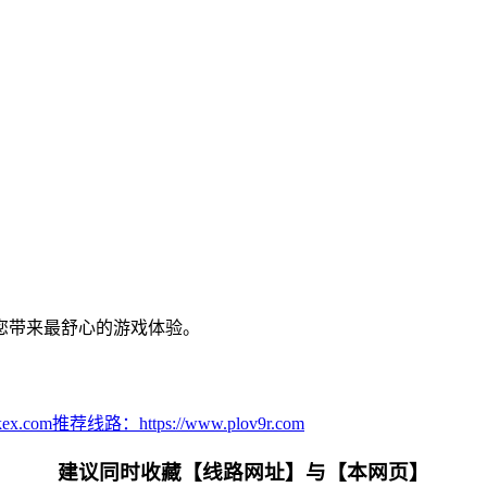
您带来最舒心的游戏体验。
kex.com
推荐线路：
https://www.plov9r.com
建议同时收藏【线路网址】与【本网页】