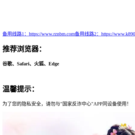
备用线路
1
：
https://www.rznbm.com
备用线路
2
：
https://www.k89
推荐浏览器：
谷歌、Safari、火狐、Edge
温馨提示：
为了您的隐私安全，请勿与"国家反诈中心"APP同设备使用！