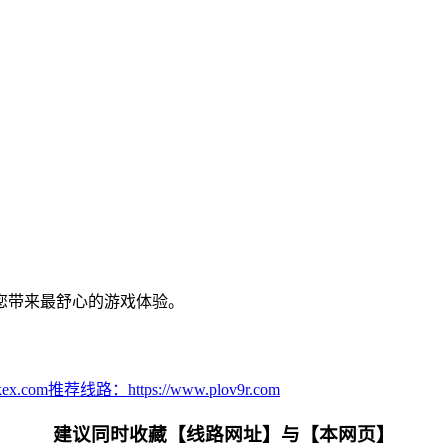
您带来最舒心的游戏体验。
kex.com
推荐线路：
https://www.plov9r.com
建议同时收藏【线路网址】与【本网页】