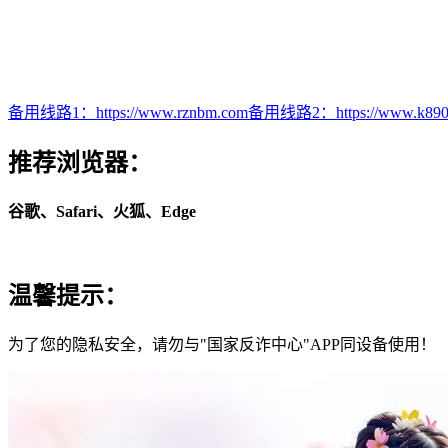
备用线路
1
：
https://www.rznbm.com
备用线路
2
：
https://www.k89
推荐浏览器：
谷歌、Safari、火狐、Edge
温馨提示：
为了您的隐私安全，请勿与"国家反诈中心"APP同设备使用！