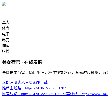
真人
体育
电子
电竞
捕鱼
棋牌
美女荷官 · 在线发牌
全网最美荷官，倾情出演，极致视觉盛宴，多元游戏种类，为
立即注册
进入主页
APP下载
推荐主线路：
https://34.96.227.59:31202
推荐线路：
https://34.96.227.59:31201
推荐线路：
https://www.1nz