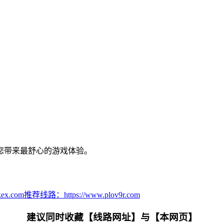
您带来最舒心的游戏体验。
kex.com
推荐线路：
https://www.plov9r.com
建议同时收藏【线路网址】与【本网页】