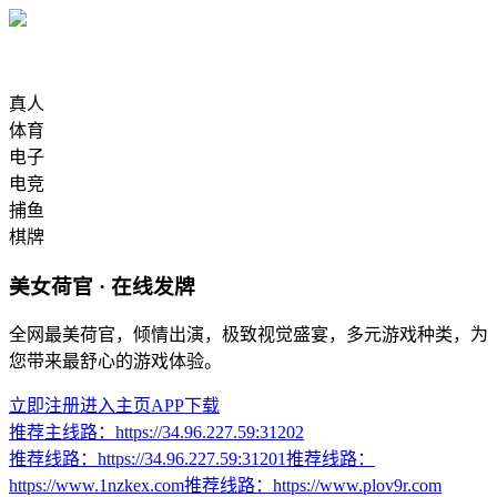
真人
体育
电子
电竞
捕鱼
棋牌
美女荷官 · 在线发牌
全网最美荷官，倾情出演，极致视觉盛宴，多元游戏种类，为
您带来最舒心的游戏体验。
立即注册
进入主页
APP下载
推荐主线路：
https://34.96.227.59:31202
推荐线路：
https://34.96.227.59:31201
推荐线路：
https://www.1nzkex.com
推荐线路：
https://www.plov9r.com