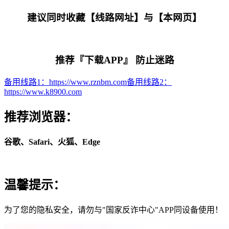
建议同时收藏【线路网址】与【本网页】
推荐『下载APP』 防止迷路
备用线路
1
：
https://www.rznbm.com
备用线路
2
：
https://www.k8900.com
推荐浏览器：
谷歌、Safari、火狐、Edge
温馨提示：
为了您的隐私安全，请勿与"国家反诈中心"APP同设备使用！