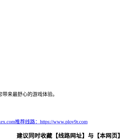
您带来最舒心的游戏体验。
kex.com
推荐线路：
https://www.plov9r.com
建议同时收藏【线路网址】与【本网页】