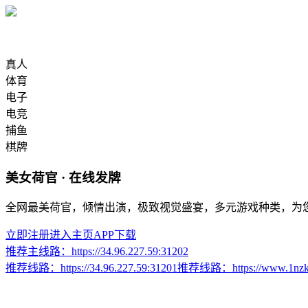
真人
体育
电子
电竞
捕鱼
棋牌
美女荷官 · 在线发牌
全网最美荷官，倾情出演，极致视觉盛宴，多元游戏种类，为
立即注册
进入主页
APP下载
推荐主线路：
https://34.96.227.59:31202
推荐线路：
https://34.96.227.59:31201
推荐线路：
https://www.1nz