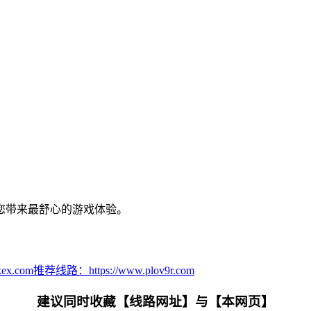
您带来最舒心的游戏体验。
kex.com
推荐线路：
https://www.plov9r.com
建议同时收藏【线路网址】与【本网页】