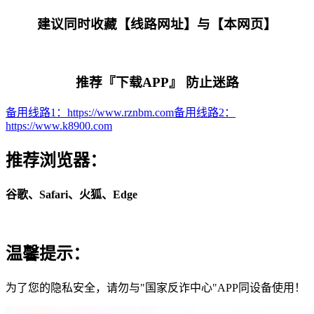
建议同时收藏【线路网址】与【本网页】
推荐『下载APP』 防止迷路
备用线路
1
：
https://www.rznbm.com
备用线路
2
：
https://www.k8900.com
推荐浏览器：
谷歌、Safari、火狐、Edge
温馨提示：
为了您的隐私安全，请勿与"国家反诈中心"APP同设备使用！