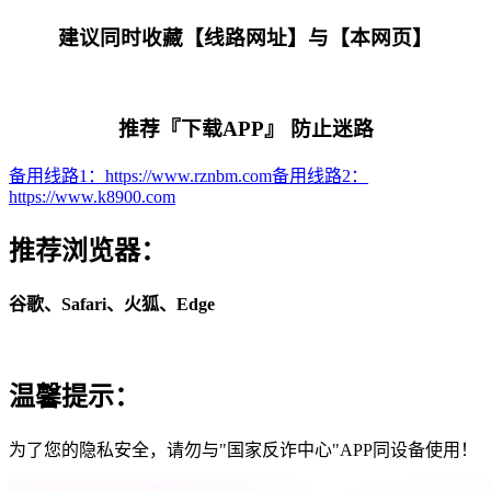
建议同时收藏【线路网址】与【本网页】
推荐『下载APP』 防止迷路
备用线路
1
：
https://www.rznbm.com
备用线路
2
：
https://www.k8900.com
推荐浏览器：
谷歌、Safari、火狐、Edge
温馨提示：
为了您的隐私安全，请勿与"国家反诈中心"APP同设备使用！