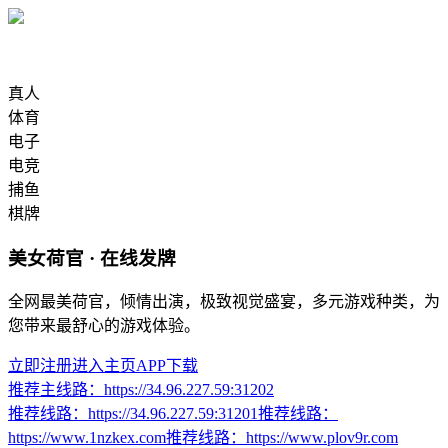
真人
体育
电子
电竞
捕鱼
棋牌
美女荷官 · 在线发牌
全网最美荷官，倾情出演，极致视觉盛宴，多元游戏种类，为
您带来最舒心的游戏体验。
立即注册
进入主页
APP下载
推荐主线路：
https://34.96.227.59:31202
推荐线路：
https://34.96.227.59:31201
推荐线路：
https://www.1nzkex.com
推荐线路：
https://www.plov9r.com