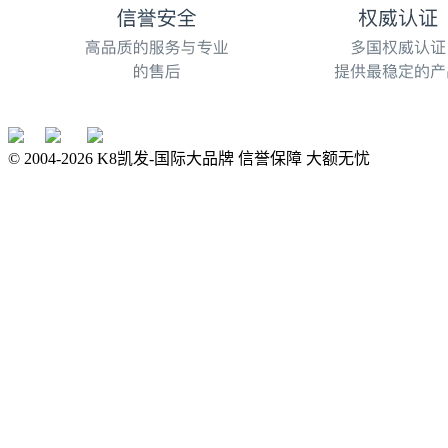
© 2004-
2026
K8凯发-国际大品牌 信誉保障 大额无忧