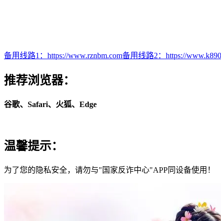
备用线路
1
：
https://www.rznbm.com
备用线路
2
：
https://www.k89
推荐浏览器：
谷歌、Safari、火狐、Edge
温馨提示：
为了您的隐私安全，请勿与"国家反诈中心"APP同设备使用！