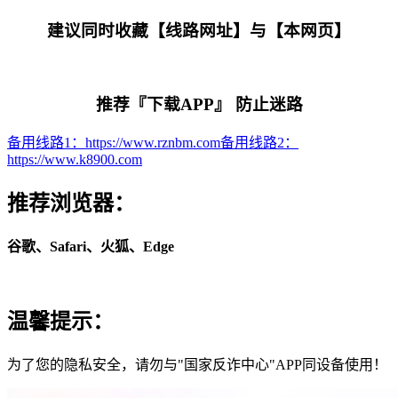
建议同时收藏【线路网址】与【本网页】
推荐『下载APP』 防止迷路
备用线路
1
：
https://www.rznbm.com
备用线路
2
：
https://www.k8900.com
推荐浏览器：
谷歌、Safari、火狐、Edge
温馨提示：
为了您的隐私安全，请勿与"国家反诈中心"APP同设备使用！