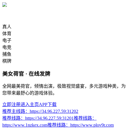
真人
体育
电子
电竞
捕鱼
棋牌
美女荷官 · 在线发牌
全网最美荷官，倾情出演，极致视觉盛宴，多元游戏种类，为
您带来最舒心的游戏体验。
立即注册
进入主页
APP下载
推荐主线路：
https://34.96.227.59:31202
推荐线路：
https://34.96.227.59:31201
推荐线路：
https://www.1nzkex.com
推荐线路：
https://www.plov9r.com